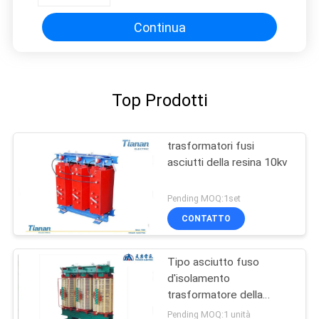
Continua
Top Prodotti
trasformatori fusi
asciutti della resina 10kv
Pending MOQ:1set
CONTATTO
Tipo asciutto fuso
d'isolamento
trasformatore della
resina
Pending MOQ:1 unità