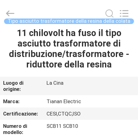
2026
Ningbo
Tianan
(Group)
Co.,Ltd..
Tipo asciutto trasformatore della resina della colata
All
Rights
Reserved.
11 chilovolt ha fuso il tipo
CASA
asciutto trasformatore di
PRODOTTI
distribuzione/trasformatore -
riduttore della resina
MOSTRA
VR
Luogo di
La Cina
origine:
CIRCA
Marca:
Tianan Electric
NOI
Certificazione:
CESI,CTQC,ISO
Numero di
SCB11 SCB10
GIRO
modello: