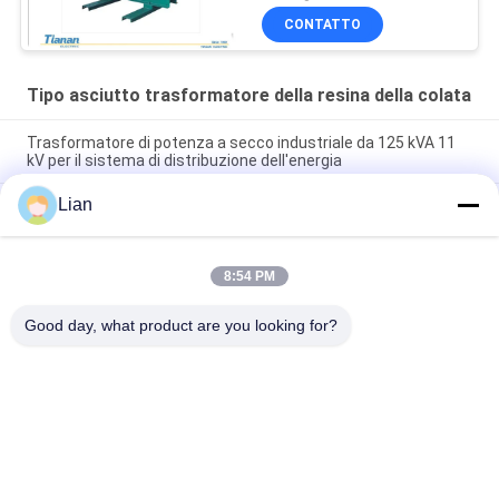
CONTATTO
Tipo asciutto trasformatore della resina della colata
Trasformatore di potenza a secco industriale da 125 kVA 11
kV per il sistema di distribuzione dell'energia
Lian
Trasformatore a secco in resina colata per installazione
interna 11~35kV con vita utile di 20 anni
Trasformatori di tipo resina fusa senza perdita di carico da
8:54 PM
208 W che incorporano protezione IP00 per garantire la
distribuzione dell'energia elettrica
Good day, what product are you looking for?
Categorie popolari
Tutti
Sottostazione 
Sottostazione 
Compatta Del 
Mobile Del 
Trasformatore
Trasformatore