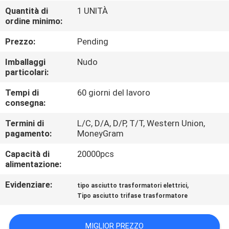
DELLA
Quantità di
1 UNITÀ
ordine minimo:
FABBRICA
Prezzo:
Pending
CONTROLLO
Imballaggi
Nudo
DI
particolari:
QUALITÀ
Tempi di
60 giorni del lavoro
consegna:
CONTATTICI
Termini di
L/C, D/A, D/P, T/T, Western Union,
pagamento:
MoneyGram
Capacità di
20000pcs
NOTIZIE
alimentazione:
Evidenziare:
,
tipo asciutto trasformatori elettrici
RICHIEDA
Tipo asciutto trifase trasformatore
UNA
CITAZIONE
MIGLIOR PREZZO