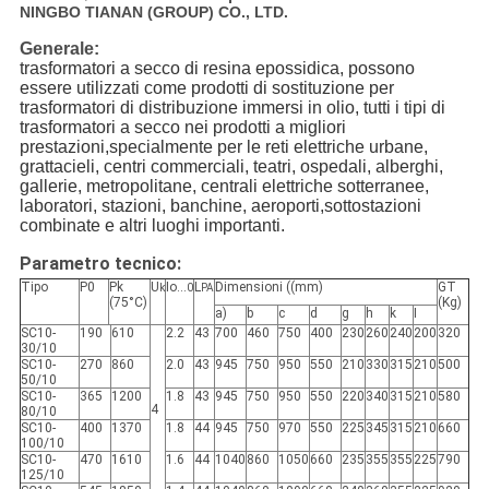
NINGBO TIANAN (GROUP) CO., LTD.
Generale:
trasformatori a secco di resina epossidica, possono
essere utilizzati come prodotti di sostituzione per
trasformatori di distribuzione immersi in olio, tutti i tipi di
trasformatori a secco nei prodotti a migliori
prestazioni,specialmente per le reti elettriche urbane,
grattacieli, centri commerciali, teatri, ospedali, alberghi,
gallerie, metropolitane, centrali elettriche sotterranee,
laboratori, stazioni, banchine, aeroporti,sottostazioni
combinate e altri luoghi importanti.
Parametro tecnico:
Tipo
P0
Pk
U
Io...
L
Dimensioni ((mm)
GT
k
0
PA
(75°C)
(Kg)
a)
b
c
d
g
h
k
I
SC10-
190
610
2.2
43
700
460
750
400
230
260
240
200
320
30/10
SC10-
270
860
2.0
43
945
750
950
550
210
330
315
210
500
50/10
SC10-
365
1200
1.8
43
945
750
950
550
220
340
315
210
580
4
80/10
SC10-
400
1370
1.8
44
945
750
970
550
225
345
315
210
660
100/10
SC10-
470
1610
1.6
44
1040
860
1050
660
235
355
355
225
790
125/10