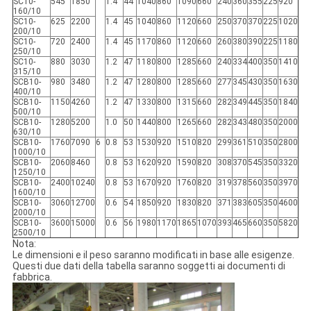
SC10-
545
1850
1.4
44
1040
860
1090
660
240
360
355
225
920
160/10
SC10-
625
2200
1.4
45
1040
860
1120
660
250
370
370
225
1020
200/10
SC10-
720
2400
1.4
45
1170
860
1120
660
260
380
390
225
1180
250/10
SC10-
880
3030
1.2
47
1180
800
1285
660
240
334
400
350
1410
315/10
SCB10-
980
3480
1.2
47
1280
800
1285
660
277
345
430
350
1630
400/10
SCB10-
1150
4260
1.2
47
1330
800
1315
660
282
349
445
350
1840
500/10
SCB10-
1280
5200
1.0
50
1440
800
1265
660
282
343
480
350
2000
630/10
SCB10-
1760
7090
6
0.8
53
1530
920
1510
820
299
361
510
350
2800
1000/10
SCB10-
2060
8460
0.8
53
1620
920
1590
820
308
370
545
350
3320
1250/10
SCB10-
2400
10240
0.8
53
1670
920
1760
820
319
378
560
350
3970
1600/10
SCB10-
3060
12700
0.6
54
1850
920
1830
820
371
383
605
350
4600
2000/10
SCB10-
3600
15000
0.6
56
1980
1170
1865
1070
393
465
660
350
5820
2500/10
Nota:
Le dimensioni e il peso saranno modificati in base alle esigenze.
Questi due dati della tabella saranno soggetti ai documenti di
fabbrica.