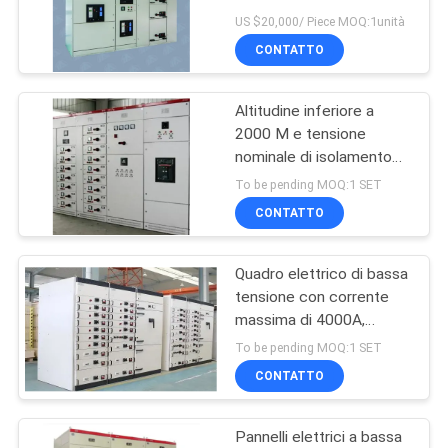
con protezione IP54 e
US $20,000/ Piece MOQ:1unità
indice AC690V
MAPPA
CONTATTO
55
DEL
apparecchiatura
Altitudine inferiore a
SITO
2000 M e tensione
elettrica di
nominale di isolamento
AC690 Dispositivi di
PRIVACY
comando media di
To be pending MOQ:1 SET
commutazione a bassa
CONTATTO
POLICY
tensione
tensione per la
distribuzione di energia
Quadro elettrico di bassa
43
tensione con corrente
massima di 4000A,
Alta tensione
conforme agli standard
To be pending MOQ:1 SET
IEC61439-2 e dimensioni
CONTATTO
dell'armadio
600x800x2200
Pannelli elettrici a bassa