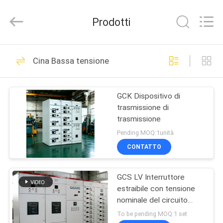
2026
Ningbo
Tianan
Prodotti
(Group)
Co.,Ltd..
All
Rights
Reserved.
CASA
81
Cina Bassa tensione
Sottostazione
PRODOTTI
compatta del
GCK Dispositivo di
trasmissione di
trasformatore
MOSTRA
trasmissione
VR
Pending MOQ:1unità
CONTATTO
23
CIRCA
sottostazione
GCS LV Interruttore
NOI
estraibile con tensione
mobile del
nominale del circuito
GIRO
principale AC 380 400
To be pending MOQ:1 set
trasformatore