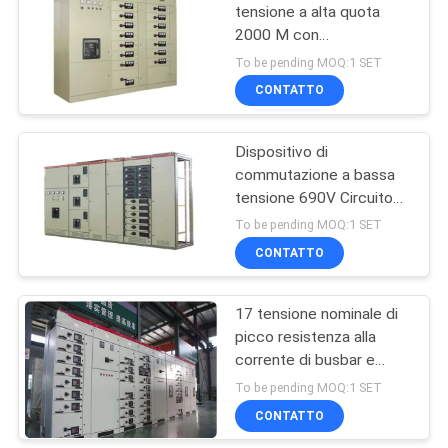
tensione a alta quota
2000 M con
39
caratteristiche e
To be pending MOQ:1 SET
vantaggi di tensione
CONTATTO
Bassa tensione
isolante nominale AC690
Dispositivo di
commutazione a bassa
tensione 690V Circuito
principale AC 220
To be pending MOQ:1 SET
Circuito ausiliario e
CONTATTO
35
dimensione in attesa per
una distribuzione di
interruttore
energia sicura
17 tensione nominale di
picco resistenza alla
automatico ad alta
corrente di busbar e
tensione
circuito ausiliario AC 220
To be pending MOQ:1 SET
tensione nominale per
CONTATTO
dispositivi di