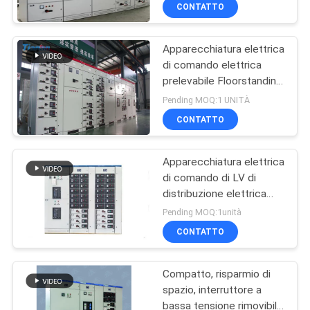
DELLA
CONTATTO
FABBRICA
Apparecchiatura elettrica
33
di comando elettrica
CONTROLLO
prelevabile Floorstanding
Tipo asciutto
DI
di distribuzione di bassa
Pending MOQ:1 UNITÀ
trasformatore della
tensione del GCS
QUALITÀ
CONTATTO
resina della colata
Apparecchiatura elettrica
CONTATTICI
di comando di LV di
distribuzione elettrica
85
NOTIZIE
dell'attrezzatura 0.4KV
Pending MOQ:1unità
della centrale elettrica
Trasformatore
CONTATTO
del GCS
RICHIEDA
elettrico a bagno
Compatto, risparmio di
UNA
d'olio
spazio, interruttore a
CITAZIONE
bassa tensione rimovibile