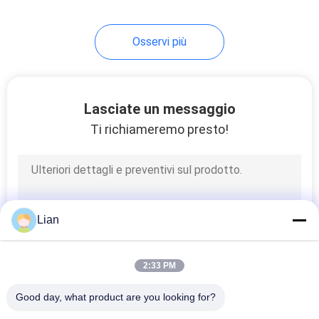
commutazione a bassa
tensione
9
Osservi più
interruttore di bassa
tensione
Lasciate un messaggio
Ti richiameremo presto!
16
Commutatore del
Lian
carico
2:33 PM
Good day, what product are you looking for?