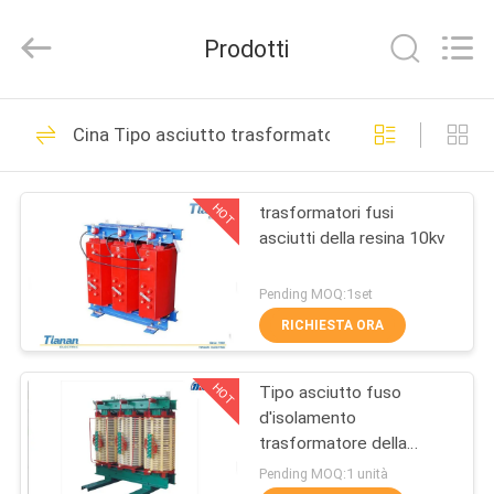
2026
Ningbo
Tianan
Prodotti
(Group)
Co.,Ltd..
All
Rights
Reserved.
CASA
81
Cina Tipo asciutto trasformatore della resina dell
Sottostazione
PRODOTTI
compatta del
HOT
trasformatori fusi
asciutti della resina 10kv
trasformatore
MOSTRA
VR
Pending MOQ:1set
RICHIESTA ORA
23
CIRCA
sottostazione
HOT
Tipo asciutto fuso
NOI
d'isolamento
mobile del
trasformatore della
GIRO
resina
Pending MOQ:1 unità
trasformatore