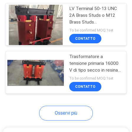
per applicazioni industriali
LV Terminal 50-13 UNC
9
2A Brass Studs o M12
interruttore di bassa
Brass Studs
Transformatori interni in
To be confirmed MOQ:1set
tensione
resina fusa con base di
CONTATTO
montaggio in acciaio
Trasformatore a
tensione primaria 16000
V di tipo secco in resina
16
fusa con avvolgimenti
To be confirmed MOQ:1set
Commutatore del
incapsulati in resina
CONTATTO
epossidica a 33 KVA
carico
Osservi più