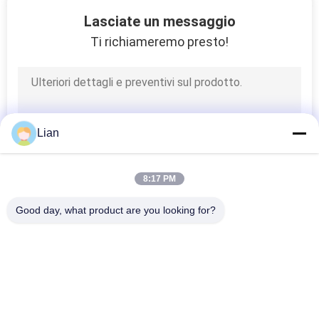
18
Lasciate un messaggio
Commutatore ad
Ti richiameremo presto!
alta tensione di
sconnessione
Lian
6
8:17 PM
Interruttore di
Good day, what product are you looking for?
messa a terra
Categorie popolari
Tutti
Sottostazione 
Sottostazione 
Compatta Del 
Mobile Del 
Trasformatore
Trasformatore
8