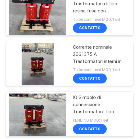
Trasformatori di tipo
resina fusa con
39
tecnologia di
To be confirmed MOQ:1 set
raffreddamento AN che
CONTATTO
Bassa tensione
garantisce prestazioni
elettriche e gestione
termica
Corrente nominale
2061375 A
Trasformatori interni in
resina fusa progettati
To be confirmed MOQ:1 set
per fornire energia a
CONTATTO
35
temperatura ambiente di
30 gradi Celsius
interruttore
IO Simbolo di
connessione
automatico ad alta
Trasformatore tipo
tensione
secco in resina fusa di
PENDING MOQ:1 set
singola fase Capacità
CONTATTO
nominale 33 KVA Ideale