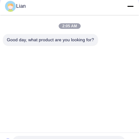
sottostazione prefabbricata
Lian
stabile e affidabile per ambienti
caldi e umidi nel sud-est asiatico?
2:05 AM
loading...
Good day, what product are you looking for?
Categorie popolari
Tutti
Sottostazione 
Sottostazione 
Compatta Del 
Mobile Del 
Trasformatore
Trasformatore
Tipo Asciutto 
Trasformatore 
Trasformatore Della 
Elettrico A Bagno 
Resina Della Colata
D'olio
Apparecchiatura 
Alta Tensione
Elettrica Di 
Comando Media Di 
Interruttore 
Tensione
Bassa Tensione
Automatico Ad Alta 
Tensione