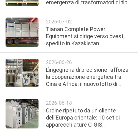
emergenza di trasformatori di tipo
DELLA
americano, un servizio efficiente
FABBRICA
conquista un cliente
2026-07-02
Tianan Complete Power
CONTROLLO
Equipment si dirige verso ovest,
spedito in Kazakistan
DI
QUALITÀ
2026-06-26
L’ingegneria di precisione rafforza
CONTATTICI
la cooperazione energetica tra
Cina e Africa: il nuovo lotto di
veicoli di distribuzione
NOTIZIE
personalizzati di Ningbo Tianan
2026-06-18
Ordine ripetuto da un cliente
RICHIEDA
dell'Europa orientale: 10 set di
UNA
apparecchiature C-GIS
personalizzate consegnati con
CITAZIONE