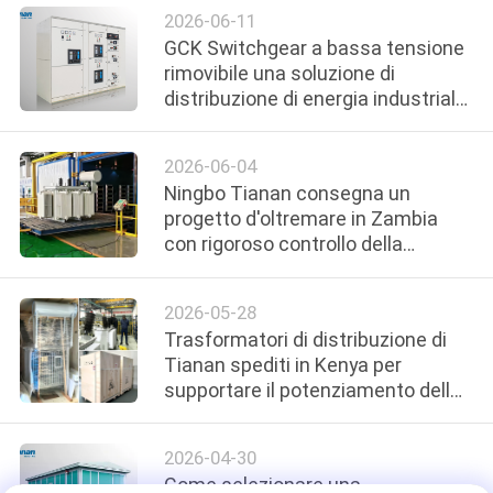
successo
2026-06-11
GCK Switchgear a bassa tensione
MAPPA
rimovibile una soluzione di
DEL
distribuzione di energia industriale
che consente la manutenzione
SITO
senza Ove
2026-06-04
Ningbo Tianan consegna un
PRIVACY
progetto d'oltremare in Zambia
POLICY
con rigoroso controllo della
produzione e maestria artigianale
2026-05-28
Trasformatori di distribuzione di
Tianan spediti in Kenya per
supportare il potenziamento della
rete elettrica in Africa
2026-04-30
Come selezionare una