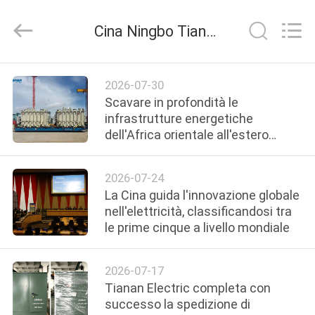
2026
Ningbo
Tianan
Cina Ningbo Tianan (Group) Co.,Ltd. azienda news
(Group)
Co.,Ltd..
All
Rights
Reserved.
CASA
2026-07-30
Scavare in profondità le
PRODOTTI
infrastrutture energetiche
dell'Africa orientale all'estero
Ningbo Tianan spedisce quattro
MOSTRA
trasformatori da 110 kV in Ruanda
2026-07-24
VR
La Cina guida l'innovazione globale
nell'elettricità, classificandosi tra
le prime cinque a livello mondiale
CIRCA
NOI
2026-07-17
Tianan Electric completa con
GIRO
successo la spedizione di