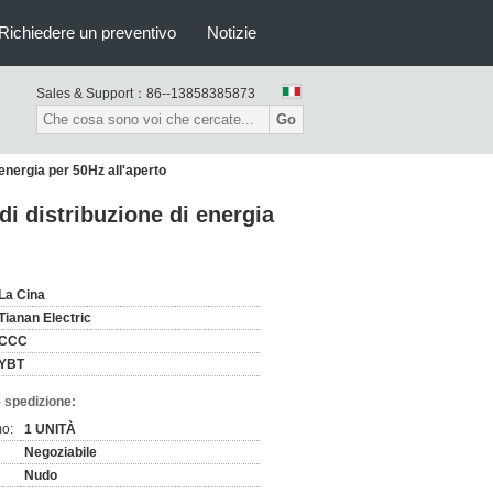
Richiedere un preventivo
Notizie
Sales & Support：
86--13858385873
Go
 energia per 50Hz all'aperto
di distribuzione di energia
La Cina
Tianan Electric
CCC
YBT
 spedizione:
mo:
1 UNITÀ
Negoziabile
Nudo