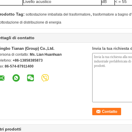
Livello acustico
dB
< = 55
,
rodotto Tag:
sottostazione imballata del trasformatore
trasformatore a bagno d'o
ottostazione di distribuzione di energia
ttagli di contatto
ingbo Tianan (Group) Co.,Ltd.
Invia la tua richiesta
ersona di contatto:
Ms. Lian Huanhuan
elefono:
+86-13858385873
ax:
86-574-87911400
tri prodotti