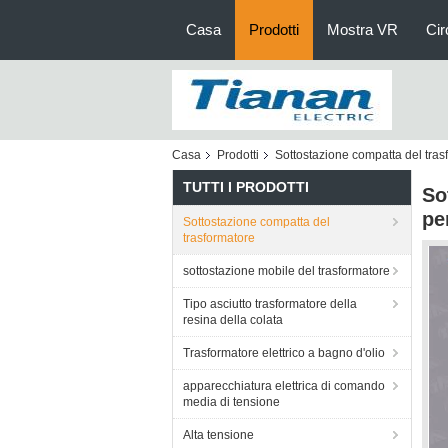
Casa
Prodotti
Mostra VR
Cir
Casa
Prodotti
Sottostazione compatta del tras
TUTTI I PRODOTTI
So
pe
Sottostazione compatta del
trasformatore
sottostazione mobile del trasformatore
Tipo asciutto trasformatore della
resina della colata
Trasformatore elettrico a bagno d'olio
apparecchiatura elettrica di comando
media di tensione
Alta tensione