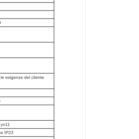
0
le esigenze del cliente
5
 yn11
ne IP23