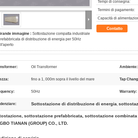
Tempi di consegna:
Termini di pagamento:
Capacità di alimentazio
Contatto
Grande immagine :
Sottostazione compatta industriale
refabbricata di distribuzione di energia per 50Hz
ll'aperto
ansformer:
Oil Transformer
Ambiente:
ezza:
fino a 1, 000m sopra il livello del mare
Tap Chang
equency:
50Hz
Warranty:
Sottostazione di distribuzione di energia
sottostaz
denziare:
,
tostazione, sottostazione prefabbricata, sottostazione combinata
GBO TIANAN (GROUP) CO., LTD.