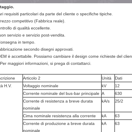
taggio.
ri requisiti particolari da parte del cliente o specifiche tipiche.
Prezzo competitivo (Fabbrica reale).
trollo di qualità eccellente.
on servizio e servizio post-vendita.
Consegna in tempo.
fabbricazione secondo disegni approvati.
OEM è accettabile. Possiamo cambiare il design come richieste del clien
*Per maggiori informazioni, si prega di contattarci.
crizione
Articolo 2
Unità
Dati
tà H.V.
Voltaggio nominale
kV
12
Corrente nominale del bus-bar principale
A
630
Corrente di resistenza a breve durata
kA/s
25/2
nominale
Cima nominale resistenza alla corrente
kA
63
Corrente di produzione a breve durata
kA
63
nominale