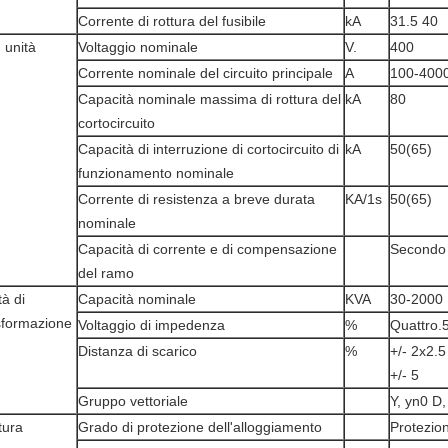
Corrente di rottura del fusibile
kA
31.5 40
. unità
Voltaggio nominale
V.
400
Corrente nominale del circuito principale
A
100-400
Capacità nominale massima di rottura del
kA
80
cortocircuito
Capacità di interruzione di cortocircuito di
kA
50(65)
funzionamento nominale
Corrente di resistenza a breve durata
KA/1s
50(65)
nominale
Capacità di corrente e di compensazione
Secondo 
del ramo
tà di
Capacità nominale
KVA
30-2000
sformazione
Voltaggio di impedenza
%
Quattro.
Distanza di scarico
%
+/- 2x2.5
+/- 5
Gruppo vettoriale
Y, yn0 D,
tura
Grado di protezione dell'alloggiamento
Protezio