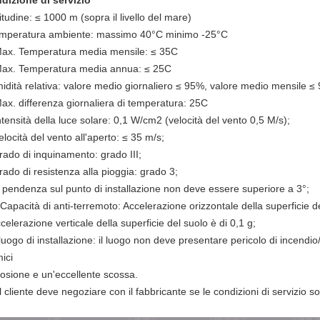
dizione di servizio
itudine: ≤ 1000 m (sopra il livello del mare)
mperatura ambiente: massimo 40°C minimo -25°C
ax. Temperatura media mensile: ≤ 35C
ax. Temperatura media annua: ≤ 25C
idità relativa: valore medio giornaliero ≤ 95%, valore medio mensile ≤
Max. differenza giornaliera di temperatura: 25C
ntensità della luce solare: 0,1 W/cm2 (velocità del vento 0,5 M/s);
elocità del vento all'aperto: ≤ 35 m/s;
rado di inquinamento: grado III;
rado di resistenza alla pioggia: grado 3;
 pendenza sul punto di installazione non deve essere superiore a 3°;
Capacità di anti-terremoto: Accelerazione orizzontale della superficie de
celerazione verticale della superficie del suolo è di 0,1 g;
luogo di installazione: il luogo non deve presentare pericolo di incend
ici
rosione e un'eccellente scossa.
Il cliente deve negoziare con il fabbricante se le condizioni di servizio s