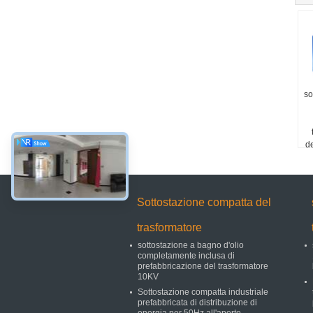
so
d
Sottostazione compatta del
trasformatore
sottostazione a bagno d'olio
completamente inclusa di
prefabbricazione del trasformatore
10KV
Sottostazione compatta industriale
prefabbricata di distribuzione di