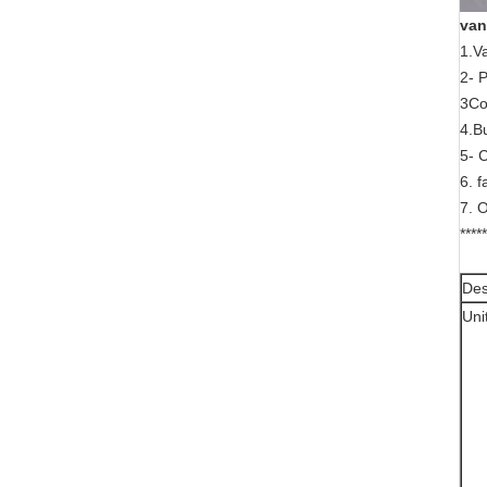
van
1.Va
2- 
3Con
4.Bu
5- 
6. 
7. 
****
Des
Uni