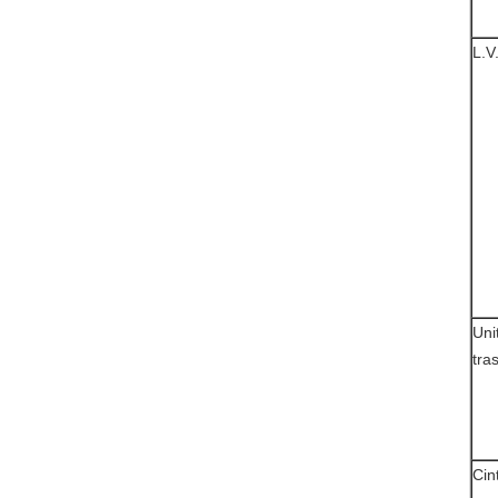
L.V
Uni
tra
Cin