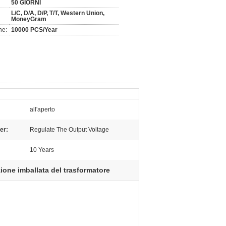
50 GIORNI
L/C, D/A, D/P, T/T, Western Union,
MoneyGram
ne:
10000 PCS/Year
all'aperto
er:
Regulate The Output Voltage
10 Years
ione imballata del trasformatore