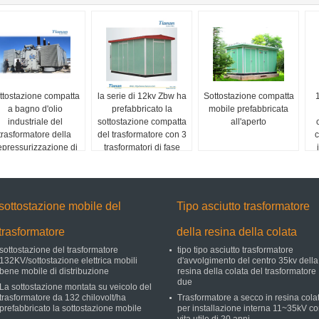
ttostazione compatta
la serie di 12kv Zbw ha
Sottostazione compatta
a bagno d'olio
prefabbricato la
mobile prefabbricata
industriale del
sottostazione compatta
all'aperto
trasformatore della
del trasformatore con 3
c
epressurizzazione di
trasformatori di fase
242kv 150MVA
sottostazione mobile del
Tipo asciutto trasformatore
trasformatore
della resina della colata
sottostazione del trasformatore
tipo tipo asciutto trasformatore
132KV/sottostazione elettrica mobili
d'avvolgimento del centro 35kv della
bene mobile di distribuzione
resina della colata del trasformatore
due
La sottostazione montata su veicolo del
trasformatore da 132 chilovolt/ha
Trasformatore a secco in resina cola
prefabbricato la sottostazione mobile
per installazione interna 11~35kV c