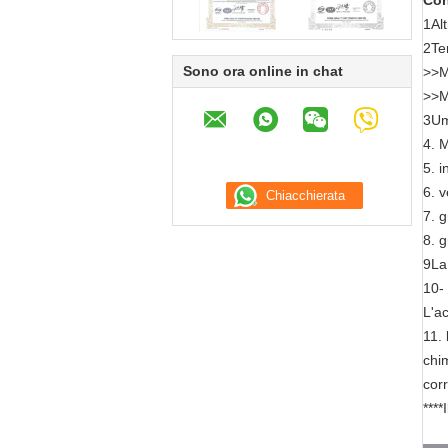
Con
1Alt
2Te
Sono ora online in chat
>>M
>>M
3Um
4. 
5. i
6. v
7. g
8. g
9La
10- 
L'ac
11. 
chim
cor
****